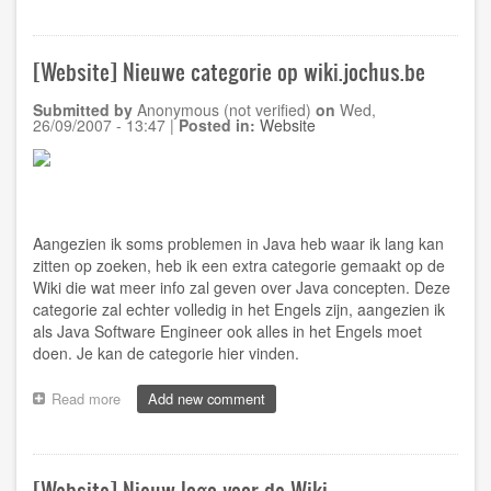
En
dan
was
[Website] Nieuwe categorie op wiki.jochus.be
er
geen
Submitted by
Anonymous (not verified)
on
Wed,
motorolie
26/09/2007 - 13:47
|
Posted in:
Website
meer
...
Aangezien ik soms problemen in Java heb waar ik lang kan
zitten op zoeken, heb ik een extra categorie gemaakt op de
Wiki die wat meer info zal geven over Java concepten. Deze
categorie zal echter volledig in het Engels zijn, aangezien ik
als Java Software Engineer ook alles in het Engels moet
doen. Je kan de categorie
hier
vinden.
Read more
about
Add new comment
[Website]
Nieuwe
categorie
op
[Website] Nieuw logo voor de Wiki