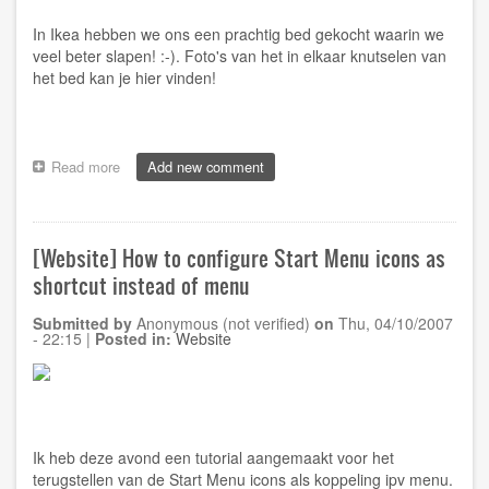
In Ikea hebben we ons een prachtig bed gekocht waarin we
veel beter slapen! :-). Foto's van het in elkaar knutselen van
het bed kan je
hier
vinden!
Read more
about
Add new comment
[Album]
Nieuw
bed!
[Website] How to configure Start Menu icons as
shortcut instead of menu
Submitted by
Anonymous (not verified)
on
Thu, 04/10/2007
- 22:15
|
Posted in:
Website
Ik heb deze avond een tutorial aangemaakt voor het
terugstellen van de Start Menu icons als koppeling ipv menu.