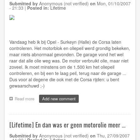
Submitted by
Anonymous (not verified)
on
Mon, 01/10/2007
- 21:33
|
Posted in:
Lifetime
Vandaag heb ik bij Opel - Surkeyn (Halle) de Corsa laten
controleren. Het motorblok en oliepeil werd grondig bekeken,
maar niets abnormaal gevonden. De garage vond het wel
raar dat alle olie weg was. De motor verbruikt olie, maar niet
zoveel. Ik moet minstens om de 1.500 km het oliepeil
controleren, en bij een te laag peil, terug naar de garage ...
Dus voor al degene die ook met de Corsa rijden: u bent
gewaarschuwd ;-)
Read more
about
Add new comment
[Lifetime]
Controle
Corsa
[Lifetime] En dan was er geen motorolie meer ...
Submitted by
Anonymous (not verified)
on
Thu, 27/09/2007
- 11:22
|
Posted in:
Lifetime