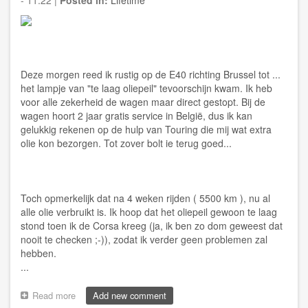
Deze morgen reed ik rustig op de E40 richting Brussel tot ...
het lampje van "te laag oliepeil" tevoorschijn kwam. Ik heb
voor alle zekerheid de wagen maar direct gestopt. Bij de
wagen hoort 2 jaar gratis service in België, dus ik kan
gelukkig rekenen op de hulp van Touring die mij wat extra
olie kon bezorgen. Tot zover bolt ie terug goed...
Toch opmerkelijk dat na 4 weken rijden ( 5500 km ), nu al
alle olie verbruikt is. Ik hoop dat het oliepeil gewoon te laag
stond toen ik de Corsa kreeg (ja, ik ben zo dom geweest dat
nooit te checken ;-)), zodat ik verder geen problemen zal
hebben.
...
Read more
about
Add new comment
[Lifetime]