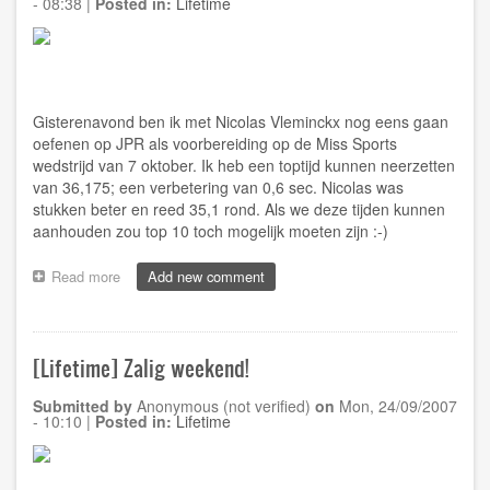
- 08:38
|
Posted in:
Lifetime
Gisterenavond ben ik met Nicolas Vleminckx nog eens gaan
oefenen op JPR als voorbereiding op de Miss Sports
wedstrijd van 7 oktober. Ik heb een toptijd kunnen neerzetten
van 36,175; een verbetering van 0,6 sec. Nicolas was
stukken beter en reed 35,1 rond. Als we deze tijden kunnen
aanhouden zou top 10 toch mogelijk moeten zijn :-)
Read more
about
Add new comment
[Lifetime]
Voorbereiding
op
Miss
[Lifetime] Zalig weekend!
Sports
Submitted by
Anonymous (not verified)
on
Mon, 24/09/2007
- 10:10
|
Posted in:
Lifetime