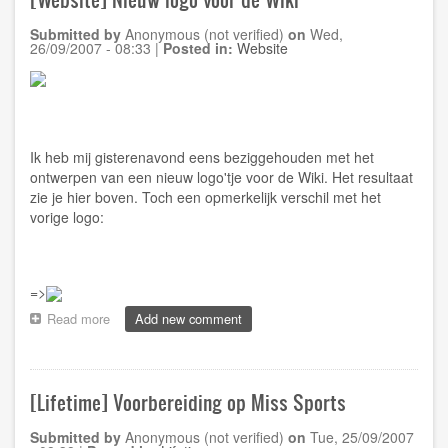
wiki.jochus.be
Submitted by
Anonymous (not verified)
on
Wed,
26/09/2007 - 08:33
|
Posted in:
Website
Ik heb mij gisterenavond eens beziggehouden met het
ontwerpen van een nieuw logo'tje voor de
Wiki
. Het resultaat
zie je hier boven. Toch een opmerkelijk verschil met het
vorige logo:
=>
Read more
about
Add new comment
[Website]
Nieuw
logo
voor
[Lifetime] Voorbereiding op Miss Sports
de
Wiki
Submitted by
Anonymous (not verified)
on
Tue, 25/09/2007