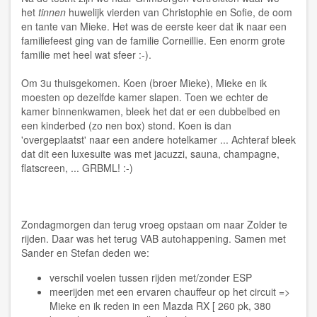
het
tinnen
huwelijk vierden van Christophie en Sofie, de oom
en tante van Mieke. Het was de eerste keer dat ik naar een
familiefeest ging van de familie Corneillie. Een enorm grote
familie met heel wat sfeer :-).
Om 3u thuisgekomen. Koen (broer Mieke), Mieke en ik
moesten op dezelfde kamer slapen. Toen we echter de
kamer binnenkwamen, bleek het dat er een dubbelbed en
een kinderbed (zo nen box) stond. Koen is dan
'overgeplaatst' naar een andere hotelkamer ... Achteraf bleek
dat dit een luxesuite was met jacuzzi, sauna, champagne,
flatscreen, ... GRBML! :-)
Zondagmorgen dan terug vroeg opstaan om naar Zolder te
rijden. Daar was het terug VAB autohappening. Samen met
Sander en Stefan deden we:
verschil voelen tussen rijden met/zonder ESP
meerijden met een ervaren chauffeur op het circuit =>
Mieke en ik reden in een Mazda RX [ 260 pk, 380