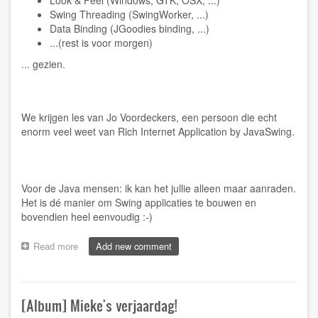
Swing Threading (SwingWorker, ...)
Data Binding (JGoodies binding, ...)
...(rest is voor morgen)
... gezien.
We krijgen les van Jo Voordeckers, een persoon die echt
enorm veel weet van Rich Internet Application by JavaSwing.
Voor de Java mensen: ik kan het jullie alleen maar aanraden.
Het is dé manier om Swing applicaties te bouwen en
bovendien heel eenvoudig :-)
Read more
about
Add new comment
[Dolmen]
Java
Swing
Client/Server
[Album] Mieke's verjaardag!