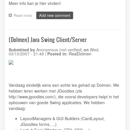
Meer info kan je
hier
vinden!
Read more
about
Add new comment
[Website]
How
to
configure
[Dolmen] Java Swing Client/Server
Start
Menu
Submitted by
Anonymous (not verified)
on
Wed,
icons
03/10/2007 - 21:48
|
Posted in:
RealDolmen
as
shortcut
instead
of
menu
Vandaag eindelijk eens een echte les gehad op Dolmen. We
hebben leren werken met JGoodies (zie
http://www.jgoodies.com/
), die vooral developers helpt in het
opbouwen van goede Swing applicaties. We hebben
vandaag:
LayoutManagers & GUI Builders (CardLayout,
JGoodies forms, ...)
Look & Feel (Windows, GTK, OSX, ...)