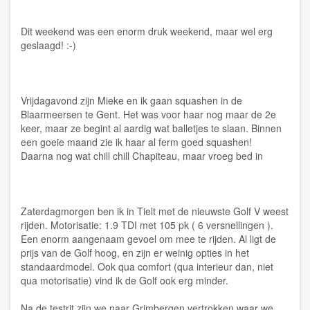
Dit weekend was een enorm druk weekend, maar wel erg
geslaagd! :-)
Vrijdagavond zijn Mieke en ik gaan squashen in de
Blaarmeersen te Gent. Het was voor haar nog maar de 2e
keer, maar ze begint al aardig wat balletjes te slaan. Binnen
een goeie maand zie ik haar al ferm goed squashen!
Daarna nog wat chill chill Chapiteau, maar vroeg bed in
Zaterdagmorgen ben ik in Tielt met de nieuwste Golf V weest
rijden. Motorisatie: 1.9 TDI met 105 pk ( 6 versnellingen ).
Een enorm aangenaam gevoel om mee te rijden. Al ligt de
prijs van de Golf hoog, en zijn er weinig opties in het
standaardmodel. Ook qua comfort (qua interieur dan, niet
qua motorisatie) vind ik de Golf ook erg minder.
Na de testrit zijn we naar Grimbergen vertrokken waar we