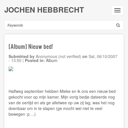
Skip
JOCHEN HEBBRECHT
to
Toggl
main
navig
content
Search
[Album] Nieuw bed!
Submitted by
Anonymous (not verified)
on
Sat, 06/10/2007
- 13:50
|
Posted in:
Album
Halfweg september hebben Mieke en ik ons een nieuw bed
gekocht voor op mijn kamer. Mijn vorig bedje dateerde nog
van de oertijd en als ge alletwee op uw zij lag, was het nog
doenbaar om in te slapen (ge mocht wel niet te veel
bewegen :p ...)