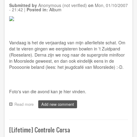
Submitted by
Anonymous (not verified)
on
Mon, 01/10/2007
- 21:42
|
Posted in:
Album
Vandaag is het de verjaardag van mijn allerliefste schat. Om
dat te vieren gingen we eergisteren bowlen in 't Zuidpand
(Roeselare). Derna zijn we nog naar de supergrote minifoor
in Moorslede geweest, en dan ook eindelijk eens in de
Pooooonie beland (lees: het jeugdcafé van Moorslede) :-D.
Foto's van die avond kan je
hier
vinden.
Read more
about
Add new comment
[Album]
Mieke's
verjaardag!
[Lifetime] Controle Corsa