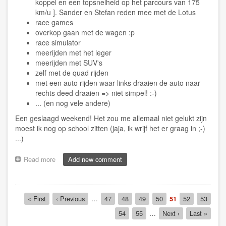
koppel en een topsnelheid op het parcours van 175
km/u ]. Sander en Stefan reden mee met de Lotus
race games
overkop gaan met de wagen :p
race simulator
meerijden met het leger
meerijden met SUV's
zelf met de quad rijden
met een auto rijden waar links draaien de auto naar
rechts deed draaien => niet simpel! :-)
... (en nog vele andere)
Een geslaagd weekend! Het zou me allemaal niet gelukt zijn
moest ik nog op school zitten (jaja, ik wrijf het er graag in ;-)
...)
Read more
about
Add new comment
[Lifetime]
Zalig
weekend!
Pagination
First
« First
Previous
‹ Previous
…
Page
47
Page
48
Page
49
Page
50
Current
51
Page
52
Page
53
page
page
page
Page
54
Page
55
…
Next
Next ›
Last
Last »
page
page