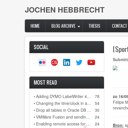
Skip
JOCHEN HEBBRECHT
to
main
content
HOME
BLOG ARCHIVE
THESIS
CONTACT
SOCIAL
[Spor
Submitt
MOST READ
•
Adding DYMO LabelWriter 400 as network printer on DYMO Label 8.3
78
zo 16/0
Felipe M
•
Changing the time/clock in a Citroen C3 (2006)
54
revanch
•
Drop all tables in Oracle DB (scheme)
30
•
VMWare Fusion and sending a backslash to your Windows installation
24
•
Enabling remote access for user "sa" in SQL Server Express 2008 R2
24
Bron:
s