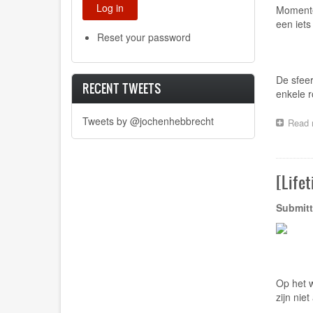
Momente
een iets
Reset your password
De sfeer
RECENT TWEETS
enkele ro
Tweets by @jochenhebbrecht
Read 
[Life
Submitt
Op het w
zijn nie