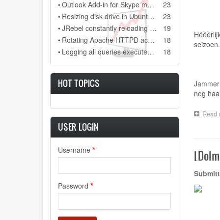
•
Outlook Add-in for Skype meeting always gets disabled after restarting Outlook 2013
23
•
Resizing disk drive in Ubuntu guest system, running on a Virtual Box Windows host sytem
23
•
JRebel constantly reloading every class file and every configuration file in our Java project
19
Hééérlij
•
Rotating Apache HTTPD access.log and error.log on Windows
18
seizoen.
•
Logging all queries executed on MSSQL database
18
HOT TOPICS
Jammer g
nog haal
Read 
USER LOGIN
Username
[Dolm
Submitt
Password