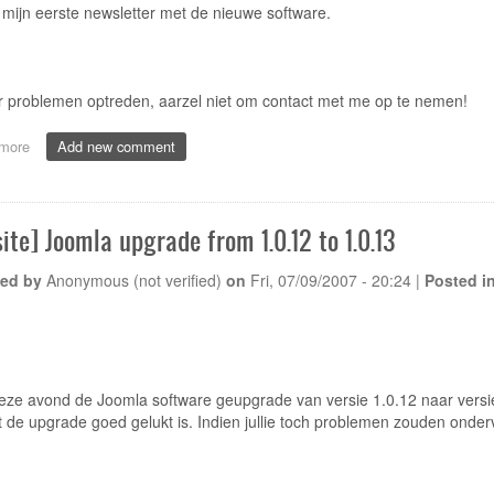
mijn eerste newsletter met de nieuwe software.
r problemen optreden, aarzel niet om contact met me op te nemen!
more
about
Add new comment
[Website]
Upgrade
Joomla
components
ite] Joomla upgrade from 1.0.12 to 1.0.13
ed by
Anonymous (not verified)
on
Fri, 07/09/2007 - 20:24
|
Posted i
eze avond de Joomla software geupgrade van versie 1.0.12 naar versie 1
 de upgrade goed gelukt is. Indien jullie toch problemen zouden onderv