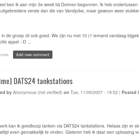
el ben ik aan mijn 3e week bij Dolmen begonnen. Ik heb ondertussen 
 uitgebreidere versie dan die van Vandycke, maar gewoon weer stukken
 in de groep zit ook goed. We zijn nu met 10 (1 iemand vandaag bijge
tte appel :-D ...
more
about
Add new comment
[Dolmen]
Dolmen,
week
3
time] DATS24 tankstations
ed by
Anonymous (not verified)
on
Tue, 11/09/2007 - 19:52
|
Posted 
erk kan ik goedkoop tanken via DATS24 tankstations. Helaas zijn er slec
t altijd even gemakkelijk te vinden. Gisteren heb ik daar een oplossing 