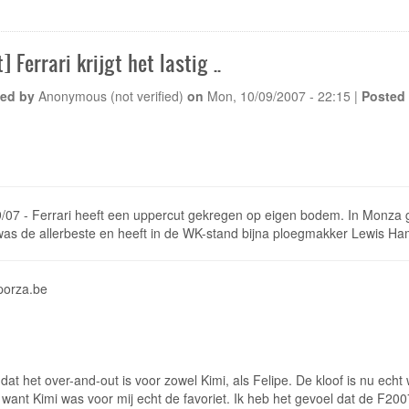
[Dolmen]
Eerste
certificaat
binnen
] Ferrari krijgt het lastig ..
:p
...
ed by
Anonymous (not verified)
on
Mon, 10/09/2007 - 22:15
|
Posted 
9/07 - Ferrari heeft een uppercut gekregen op eigen bodem. In Monza
as de allerbeste en heeft in de WK-stand bijna ploegmakker Lewis Ham
porza.be
 dat het over-and-out is voor zowel Kimi, als Felipe. De kloof is nu echt w
want Kimi was voor mij echt de favoriet. Ik heb het gevoel dat de F20