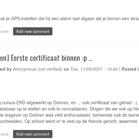
ok je GPS instellen dat hij een alarm laat afgaan als je binnen een str
more
about
Add new comment
[Lifetime]
DATS24
tankstations
n] Eerste certificaat binnen :p ...
ed by
Anonymous (not verified)
on
Tue, 11/09/2007 - 19:40
|
Posted 
cursus ERD afgewerkt op Dolmen, en ... ook certificaat van gehad :-)
tabase op te stellen en ook te normaliseren. Dingen die we ook op Hog
e lesgever op Dolmen was véél enthousiaster, beheerste ook de leersto
voorbeelden. Op school werd er te veel op de theorie gericht, waarmee je 
more
about
Add new comment