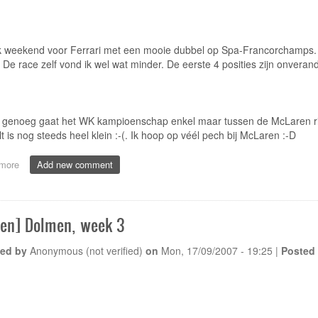
k weekend voor Ferrari met een mooie dubbel op Spa-Francorchamps. Het 
 De race zelf vond ik wel wat minder. De eerste 4 posities zijn onvera
enoeg gaat het WK kampioenschap enkel maar tussen de McLaren rijder
t is nog steeds heel klein :-(. Ik hoop op véél pech bij McLaren :-D
more
about
Add new comment
[Sport]
Ferrari
ongenaakbaar
in
en] Dolmen, week 3
Francorchamps
ed by
Anonymous (not verified)
on
Mon, 17/09/2007 - 19:25
|
Posted 