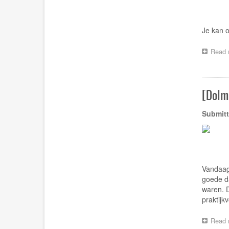
Je kan o
Read 
[Dolme
Submitt
Vandaag 
goede da
waren. D
praktijk
Read 