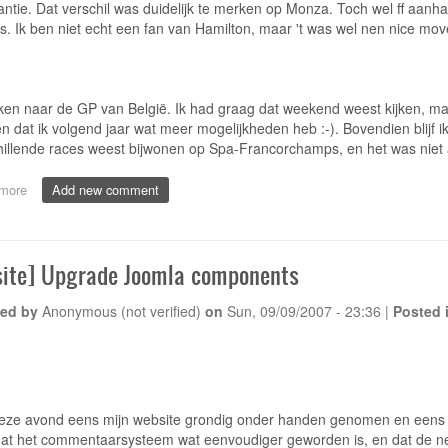
ntie. Dat verschil was duidelijk te merken op Monza. Toch wel ff aanh
. Ik ben niet echt een fan van Hamilton, maar 't was wel nen nice move
jken naar de GP van België. Ik had graag dat weekend weest kijken, m
n dat ik volgend jaar wat meer mogelijkheden heb :-). Bovendien blijf ik 
hillende races weest bijwonen op Spa-Francorchamps, en het was niet alt
more
about
Add new comment
[Sport]
Ferrari
krijgt
het
ite] Upgrade Joomla components
lastig
..
ed by
Anonymous (not verified)
on
Sun, 09/09/2007 - 23:36
|
Posted 
deze avond eens mijn website grondig onder handen genomen en eens 
s dat het commentaarsysteem wat eenvoudiger geworden is, en dat de new