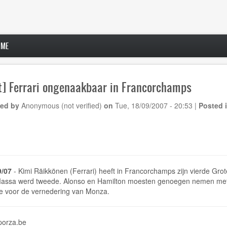
 ME
t] Ferrari ongenaakbaar in Francorchamps
ed by
Anonymous (not verified)
on
Tue, 18/09/2007 - 20:53
|
Posted 
9/07
- Kimi Räikkönen (Ferrari) heeft in Francorchamps zijn vierde Gro
assa werd tweede. Alonso en Hamilton moesten genoegen nemen met de 
e voor de vernedering van Monza.
porza.be