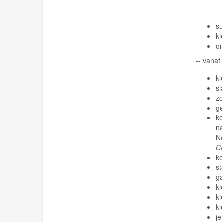
su
ki
o
-- vana
k
sl
zo
g
k
n
Ne
C
ko
s
g
ki
ki
ki
je