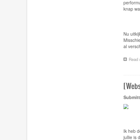
performa
knap was
Nu uitki
Misschie
al versc
Read 
[Webs
Submitt
Ik heb 
jullie i