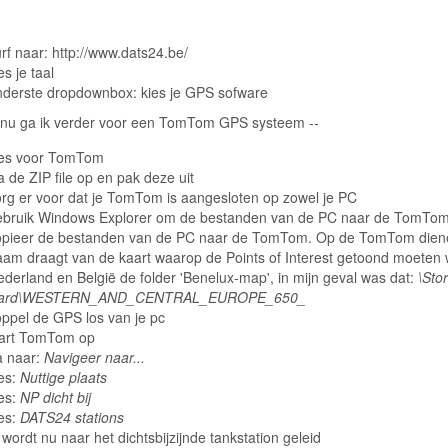
rf naar:
http://www.dats24.be/
es je taal
nderste dropdownbox: kies je GPS sofware
f nu ga ik verder voor een TomTom GPS systeem --
ies voor TomTom
a de ZIP file op en pak deze uit
rg er voor dat je TomTom is aangesloten op zowel je PC
ebruik Windows Explorer om de bestanden van de PC naar de TomTom 
opieer de bestanden van de PC naar de TomTom. Op de TomTom dienen 
aam draagt van de kaart waarop de Points of Interest getoond moeten
derland en België de folder 'Benelux-map', in mijn geval was dat:
\Sto
ard\WESTERN_AND_CENTRAL_EUROPE_650_
ppel de GPS los van je pc
tart TomTom op
a naar:
Navigeer naar...
es:
Nuttige plaats
es:
NP dicht bij
es:
DATS24 stations
 wordt nu naar het dichtsbijzijnde tankstation geleid