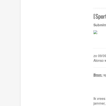
[Sport
Submitt
zo 09/0
Alonso w
Bron:
s
Ik vrees
jammer, 