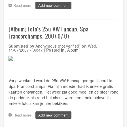
Read more
about
Add new comment
[Lifetime]
Ligamenten
...
[Album] Foto's 25u VW Funcup, Spa-
Francorchamps, 2007-07-07
Submitted by
Anonymous (not verified)
on
Wed,
11/07/2007 - 09:47
|
Posted in:
Album
Vorig weekend werd de 25u VW Funcup georganiseerd te
Spa-Francorchamps. Via mijn moeder had ik enkele gratis
kaarten ontvangen. Het weer zat goed mee, en de sfeer rond
de paddock als rond het circuit waren een hele belevenis.
Enkele foto's kan je
hier
bekijken.
Read more
about
Add new comment
[Album]
Foto's