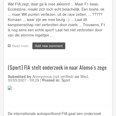
Wat FIA zegt, daar ga ik mee akkoord ... Maar F1 baas,
Ecclestone, maakt zich toch echt belachelijk. Een boete, ok
... maar WK punten verliezen, uit de race zetten, ... ?????
Komaan ... waar zijn we mee bezig :-) ... Laat dit
kampioenschap niet verbrotten door zoiets ... Trouwens, F1
is nog eens een echte sport! Laat het niet verbrotten door
van die stomme regeltjes ...
Read more
about
Add new comment
[Sport]
FIA
straft
McLaren
[Sport] FIA stelt onderzoek in naar Alonso's zege
niet
voor
Submitted by
Anonymous (not verified)
on
Wed,
teamorders
30/05/2007 - 09:29
|
Posted in:
Sport
De internationale autosportbond FIA gaat een onderzoek