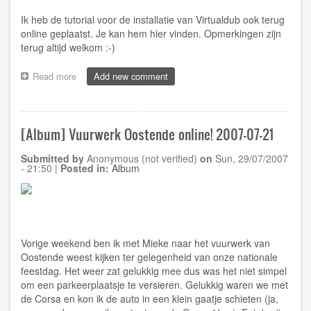
Ik heb de tutorial voor de installatie van Virtualdub ook terug
online geplaatst. Je kan hem
hier
vinden. Opmerkingen zijn
terug altijd welkom :-)
Read more
about
Add new comment
[Website]
Tutorial:
Virtualdub
1.6.19
[Album] Vuurwerk Oostende online! 2007-07-21
Submitted by
Anonymous (not verified)
on
Sun, 29/07/2007
- 21:50
|
Posted in:
Album
Vorige weekend ben ik met Mieke naar het vuurwerk van
Oostende weest kijken ter gelegenheid van onze nationale
feestdag. Het weer zat gelukkig mee dus was het niet simpel
om een parkeerplaatsje te versieren. Gelukkig waren we met
de Corsa en kon ik de auto in een klein gaatje schieten (ja,