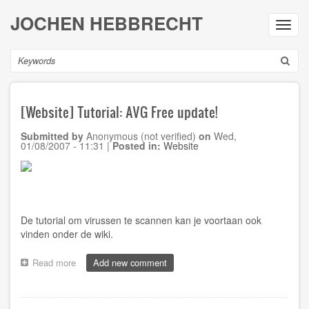
Skip
JOCHEN HEBBRECHT
to
Toggl
main
navig
content
Search
[Website] Tutorial: AVG Free update!
Submitted by
Anonymous (not verified)
on
Wed,
01/08/2007 - 11:31
|
Posted in:
Website
De tutorial om virussen te scannen kan je voortaan ook
vinden onder de
wiki
.
Read more
about
Add new comment
[Website]
Tutorial:
AVG