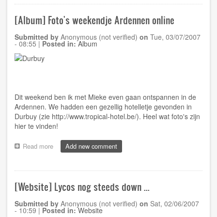
25u
VW
[Album] Foto's weekendje Ardennen online
Funcup,
Spa-
Submitted by
Anonymous (not verified)
on
Tue, 03/07/2007
Francorchamps,
- 08:55
|
Posted in:
Album
2007-
07-
07
Dit weekend ben ik met Mieke even gaan ontspannen in de
Ardennen. We hadden een gezellig hotelletje gevonden in
Durbuy (zie
http://www.tropical-hotel.be/
). Heel wat foto's zijn
hier
te vinden!
Read more
about
Add new comment
[Album]
Foto's
weekendje
Ardennen
[Website] Lycos nog steeds down ...
online
Submitted by
Anonymous (not verified)
on
Sat, 02/06/2007
- 10:59
|
Posted in:
Website