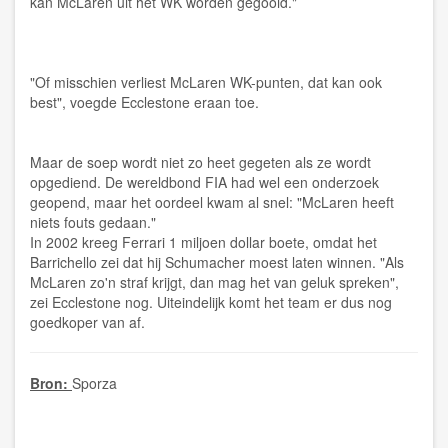
kan McLaren uit het WK worden gegooid."
"Of misschien verliest McLaren WK-punten, dat kan ook
best", voegde Ecclestone eraan toe.
Maar de soep wordt niet zo heet gegeten als ze wordt
opgediend. De wereldbond FIA had wel een onderzoek
geopend, maar het oordeel kwam al snel: "McLaren heeft
niets fouts gedaan."
In 2002 kreeg Ferrari 1 miljoen dollar boete, omdat het
Barrichello zei dat hij Schumacher moest laten winnen. "Als
McLaren zo'n straf krijgt, dan mag het van geluk spreken",
zei Ecclestone nog. Uiteindelijk komt het team er dus nog
goedkoper van af.
Bron:
Sporza