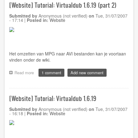
Free
[Website] Tutorial: Virtualdub 1.6.19 (part 2)
update!
Submitted by
Anonymous (not verified)
on
Tue, 31/07/2007
- 17:14
|
Posted in:
Website
Het omzetten van MPG naar AVI bestanden kan je voortaan
vinden onder de
wiki
.
Read more
about
1 comment
Add new comment
[Website]
Tutorial:
Virtualdub
1.6.19
[Website] Tutorial: Virtualdub 1.6.19
(part
2)
Submitted by
Anonymous (not verified)
on
Tue, 31/07/2007
- 16:18
|
Posted in:
Website