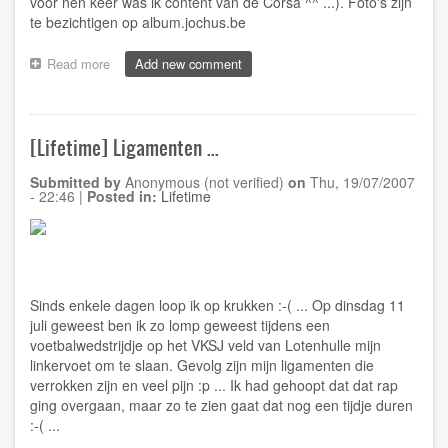
voor nen keer was ik content van de Corsa ^^ ...). Foto's zijn
te bezichtigen op
album.jochus.be
Read more
about
Add new comment
[Album]
Vuurwerk
Oostende
online!
[Lifetime] Ligamenten ...
2007-
07-
Submitted by
Anonymous (not verified)
on
Thu, 19/07/2007
21
- 22:46
|
Posted in:
Lifetime
Sinds enkele dagen loop ik op krukken :-( ... Op dinsdag 11
juli geweest ben ik zo lomp geweest tijdens een
voetbalwedstrijdje op het VKSJ veld van Lotenhulle mijn
linkervoet om te slaan. Gevolg zijn mijn ligamenten die
verrokken zijn en veel pijn :p ... Ik had gehoopt dat dat rap
ging overgaan, maar zo te zien gaat dat nog een tijdje duren
:-( ...