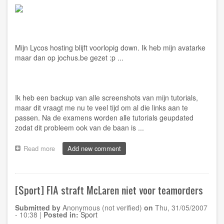
Mijn Lycos hosting blijft voorlopig down. Ik heb mijn avatarke
maar dan op
jochus.be
gezet :p ...
Ik heb een backup van alle screenshots van mijn tutorials,
maar dit vraagt me nu te veel tijd om al die links aan te
passen. Na de examens worden alle tutorials geupdated
zodat dit probleem ook van de baan is ...
Read more
about
Add new comment
[Website]
Lycos
nog
steeds
[Sport] FIA straft McLaren niet voor teamorders
down
...
Submitted by
Anonymous (not verified)
on
Thu, 31/05/2007
- 10:38
|
Posted in:
Sport