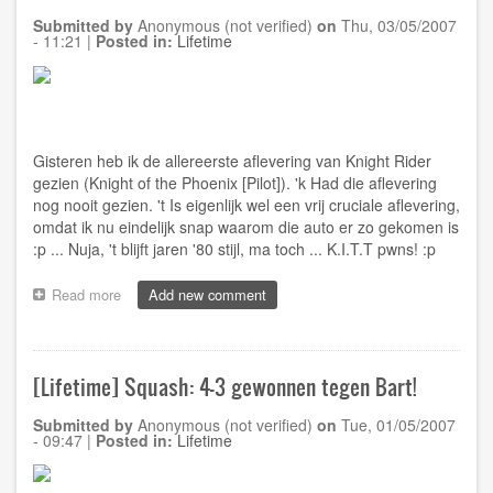
Submitted by
Anonymous (not verified)
on
Thu, 03/05/2007
- 11:21
|
Posted in:
Lifetime
Gisteren heb ik de allereerste aflevering van Knight Rider
gezien (Knight of the Phoenix [Pilot]). 'k Had die aflevering
nog nooit gezien. 't Is eigenlijk wel een vrij cruciale aflevering,
omdat ik nu eindelijk snap waarom die auto er zo gekomen is
:p ... Nuja, 't blijft jaren '80 stijl, ma toch ... K.I.T.T pwns! :p
Read more
about
Add new comment
[Lifetime]
Knight
rider
...
[Lifetime] Squash: 4-3 gewonnen tegen Bart!
nostalgie
alom
Submitted by
Anonymous (not verified)
on
Tue, 01/05/2007
...
- 09:47
|
Posted in:
Lifetime