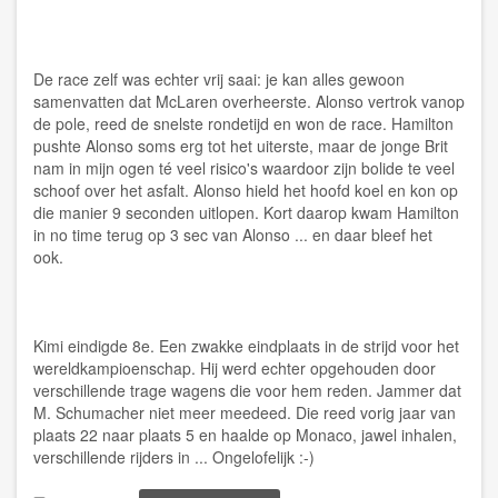
De race zelf was echter vrij saai: je kan alles gewoon
samenvatten dat McLaren overheerste. Alonso vertrok vanop
de pole, reed de snelste rondetijd en won de race. Hamilton
pushte Alonso soms erg tot het uiterste, maar de jonge Brit
nam in mijn ogen té veel risico's waardoor zijn bolide te veel
schoof over het asfalt. Alonso hield het hoofd koel en kon op
die manier 9 seconden uitlopen. Kort daarop kwam Hamilton
in no time terug op 3 sec van Alonso ... en daar bleef het
ook.
Kimi eindigde 8e. Een zwakke eindplaats in de strijd voor het
wereldkampioenschap. Hij werd echter opgehouden door
verschillende trage wagens die voor hem reden. Jammer dat
M. Schumacher niet meer meedeed. Die reed vorig jaar van
plaats 22 naar plaats 5 en haalde op Monaco, jawel inhalen,
verschillende rijders in ... Ongelofelijk :-)