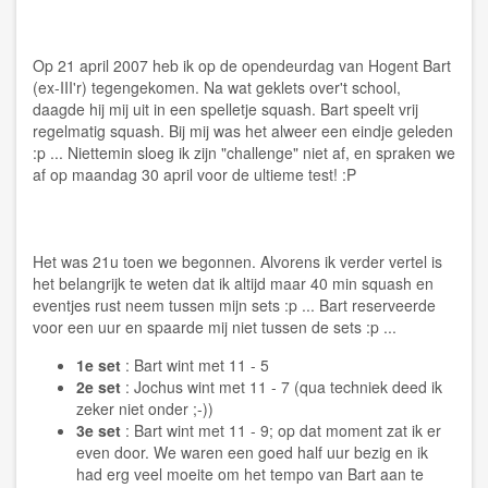
Op 21 april 2007 heb ik op de opendeurdag van Hogent Bart
(ex-III'r) tegengekomen. Na wat geklets over't school,
daagde hij mij uit in een spelletje squash. Bart speelt vrij
regelmatig squash. Bij mij was het alweer een eindje geleden
:p ... Niettemin sloeg ik zijn "challenge" niet af, en spraken we
af op maandag 30 april voor de ultieme test! :P
Het was 21u toen we begonnen. Alvorens ik verder vertel is
het belangrijk te weten dat ik altijd maar 40 min squash en
eventjes rust neem tussen mijn sets :p ... Bart reserveerde
voor een uur en spaarde mij niet tussen de sets :p ...
1e set
: Bart wint met 11 - 5
2e set
: Jochus wint met 11 - 7 (qua techniek deed ik
zeker niet onder ;-))
3e set
: Bart wint met 11 - 9; op dat moment zat ik er
even door. We waren een goed half uur bezig en ik
had erg veel moeite om het tempo van Bart aan te