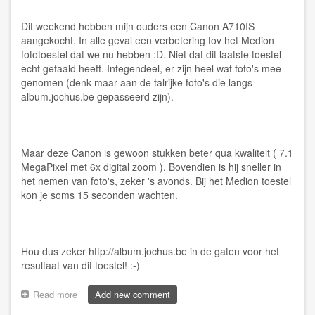
Dit weekend hebben mijn ouders een Canon A710IS
aangekocht. In alle geval een verbetering tov het Medion
fototoestel dat we nu hebben :D. Niet dat dit laatste toestel
echt gefaald heeft. Integendeel, er zijn heel wat foto's mee
genomen (denk maar aan de talrijke foto's die langs
album.jochus.be gepasseerd zijn).
Maar deze Canon is gewoon stukken beter qua kwaliteit ( 7.1
MegaPixel met 6x digital zoom ). Bovendien is hij sneller in
het nemen van foto's, zeker 's avonds. Bij het Medion toestel
kon je soms 15 seconden wachten.
Hou dus zeker
http://album.jochus.be
in de gaten voor het
resultaat van dit toestel! :-)
Read more
about
Add new comment
[Lifetime]