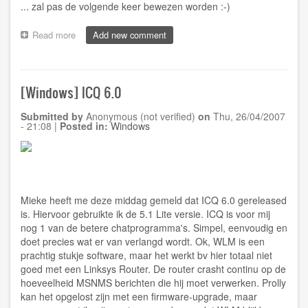
... zal pas de volgende keer bewezen worden :-)
Read more
about
Add new comment
[Lifetime]
Squash:
4-
3
[Windows] ICQ 6.0
gewonnen
tegen
Submitted by
Anonymous (not verified)
on
Thu, 26/04/2007
Bart!
- 21:08
|
Posted in:
Windows
Mieke heeft me deze middag gemeld dat ICQ 6.0 gereleased
is. Hiervoor gebruikte ik de 5.1 Lite versie. ICQ is voor mij
nog 1 van de betere chatprogramma's. Simpel, eenvoudig en
doet precies wat er van verlangd wordt. Ok, WLM is een
prachtig stukje software, maar het werkt bv hier totaal niet
goed met een Linksys Router. De router crasht continu op de
hoeveelheid MSNMS berichten die hij moet verwerken. Prolly
kan het opgelost zijn met een firmware-upgrade, maar