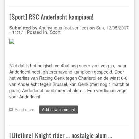
Canon
A710IS
[Sport] RSC Anderlecht kampioen!
Submitted by
Anonymous (not verified)
on
Sun, 13/05/2007
- 11:17
|
Posted in:
Sport
Niet dat ik het belgisch voetbal nog super veel volg :p, maar
Anderlecht heeft gisterernavond kampioen gespeeld. Door
het verlies van Racing Genk tegen Charleroi en de winst 6-0
van Anderlecht tegen Brussel, kan Genk (met nog 1 match te
gaan) Anderlecht nooit meer inhalen ... Een verdiende zege
voor Anderlecht!
Read more
about
Add new comment
[Sport]
RSC
Anderlecht
kampioen!
[Lifetime] Knight rider ... nostalgie alom ...