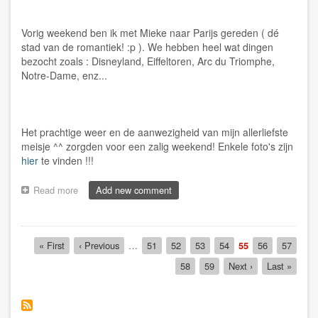
Vorig weekend ben ik met Mieke naar Parijs gereden ( dé
stad van de romantiek! :p ). We hebben heel wat dingen
bezocht zoals : Disneyland, Eiffeltoren, Arc du Triomphe,
Notre-Dame, enz...
Het prachtige weer en de aanwezigheid van mijn allerliefste
meisje ^^ zorgden voor een zalig weekend! Enkele foto's zijn
hier
te vinden !!!
Read more
about
Add new comment
[Album]
Foto's
weekend
Pagination
Parijs
First
« First
Previous
‹ Previous
…
Page
51
Page
52
Page
53
Page
54
Current
55
Page
56
Page
57
online!
page
page
page
Page
58
Page
59
Next
Next ›
Last
Last »
page
page