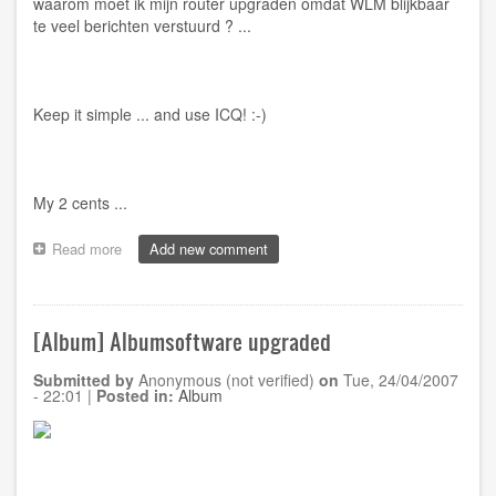
waarom moet ik mijn router upgraden omdat WLM blijkbaar
te veel berichten verstuurd ? ...
Keep it simple ... and use ICQ! :-)
My 2 cents ...
Read more
about
Add new comment
[Windows]
ICQ
6.0
[Album] Albumsoftware upgraded
Submitted by
Anonymous (not verified)
on
Tue, 24/04/2007
- 22:01
|
Posted in:
Album