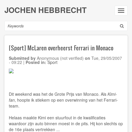
Skip
JOCHEN HEBBRECHT
to
Toggl
main
navig
content
Search
[Sport] McLaren overheerst Ferrari in Monaco
Submitted by
Anonymous (not verified)
on
Tue, 29/05/2007
- 09:22
|
Posted in:
Sport
Dit weekend was het de Grote Prijs van Monaco. Als
Kimi-
fan
, hoopte ik stiekem op een overwinning van het Ferrari-
team.
Helaas maakte Kimi een stuurfout in de kwalificaties
waardoor zijn auto binnen moest in de pits. Hij kon slechts op
de 16e plaats vertrekken ...