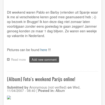
Dit weekend waren Pablo en Barby (vrienden uit Spanje waar
ik me al verscheidene keren goed mee geamuseerd heb ;-))
op bezoek in Brugge! Ik kon deze dag niet zomaar laten
voorbijgaan zonder eens goeiedag te gaan zeggen! Jammer
genoeg konden ze maar 1 dag blijven. Ze waren een weekje
op vakantie in Nederland.
Pictures can be found
here
!!!
Read more
about
Add new comment
[Album]
Bezoek
Pablo
&
[Album] Foto's weekend Parijs online!
Barby
aan
Submitted by
Anonymous (not verified)
on
Wed,
Brugge!
11/04/2007 - 08:40
|
Posted in:
Album