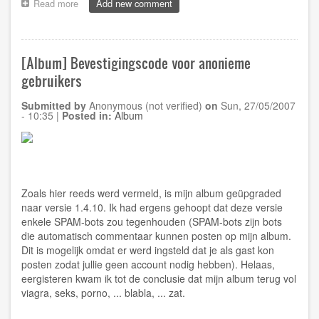
Read more
about
Add new comment
[Sport]
McLaren
overheerst
Ferrari
[Album] Bevestigingscode voor anonieme
in
gebruikers
Monaco
Submitted by
Anonymous (not verified)
on
Sun, 27/05/2007
- 10:35
|
Posted in:
Album
Zoals
hier
reeds werd vermeld, is mijn album geüpgraded
naar versie 1.4.10. Ik had ergens gehoopt dat deze versie
enkele SPAM-bots zou tegenhouden (SPAM-bots zijn bots
die automatisch commentaar kunnen posten op mijn album.
Dit is mogelijk omdat er werd ingsteld dat je als gast kon
posten zodat jullie geen account nodig hebben). Helaas,
eergisteren kwam ik tot de conclusie dat mijn album terug vol
viagra, seks, porno, ... blabla, ... zat.