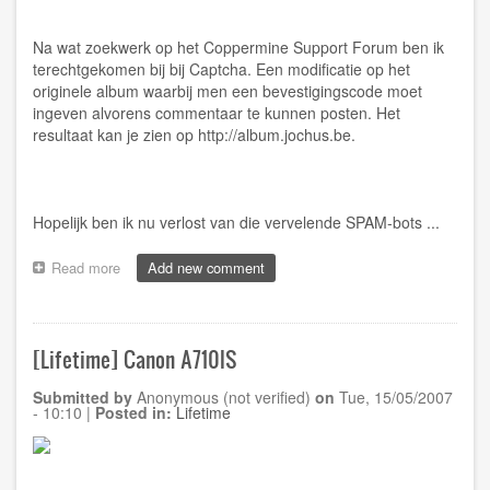
Na wat zoekwerk op het
Coppermine Support Forum
ben ik
terechtgekomen bij bij
Captcha
. Een modificatie op het
originele album waarbij men een bevestigingscode moet
ingeven alvorens commentaar te kunnen posten. Het
resultaat kan je zien op
http://album.jochus.be
.
Hopelijk ben ik nu verlost van die vervelende SPAM-bots ...
Read more
about
Add new comment
[Album]
Bevestigingscode
voor
anonieme
[Lifetime] Canon A710IS
gebruikers
Submitted by
Anonymous (not verified)
on
Tue, 15/05/2007
- 10:10
|
Posted in:
Lifetime