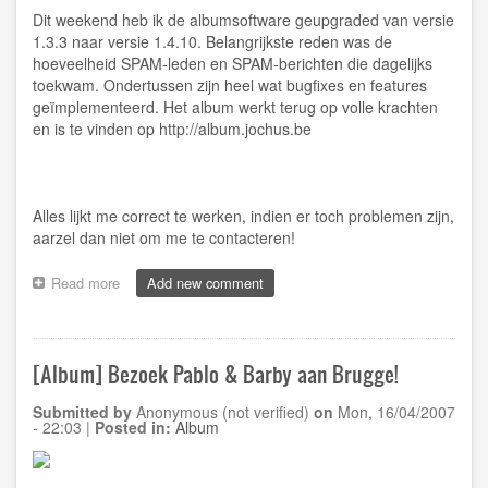
Dit weekend heb ik de albumsoftware geupgraded van versie
1.3.3 naar versie 1.4.10. Belangrijkste reden was de
hoeveelheid SPAM-leden en SPAM-berichten die dagelijks
toekwam. Ondertussen zijn heel wat bugfixes en features
geïmplementeerd. Het album werkt terug op volle krachten
en is te vinden op
http://album.jochus.be
Alles lijkt me correct te werken, indien er toch problemen zijn,
aarzel dan niet om me te contacteren!
Read more
about
Add new comment
[Album]
Albumsoftware
upgraded
[Album] Bezoek Pablo & Barby aan Brugge!
Submitted by
Anonymous (not verified)
on
Mon, 16/04/2007
- 22:03
|
Posted in:
Album