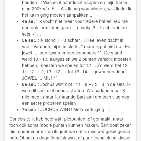
houden. 't Was echt naar lucht happen en mijn hartje
ging 200km/u :P ... Als ik nog wou winnen, wist ik dat ik
het kalm ging moeten aanpakken...
4e set
: ik vocht niet meer voor iedere bal en heb me
dan ook ferm laten gaan ... gevolg: 3 - 1 achter in de
sets :-( ...
5e set:
: ik stond 7 - 0 achter ... Heel even dacht ik
van: "Verdorie, hij is te sterk..." maar ik gaf niet op ! En
jowel ... toen kwam er een comeback ^^. De stand
werd 10 - 10, aangezien we 2 punten verschil moesten
hebben, moesten we spelen tot 12 ... Zo werd het 12 -
11; 12 - 12; 13 - 12; ... tot 16- 14 ... gewonnen door ...
JOWEL ... MIJ! ^^
6e set:
: Jochus wint nipt : 11 - 9 => 3 - 3 in de sets. Ik
wou dit spel niet onbeslist laten. We hadden maar 6
min meer, maar ik maande Bart aan om toch vlug nog
een set te proberen spelen
7e set:
: JOCHUS WINT! Met overtuiging ;-) ...
Conclusie:
ik heb heel wat "pietpunten :p" gemaakt, maar
toch ook soms mooie punten kunnen maken. Bart doet zeker
niet onder voor mij en ik geef toe dat ik mss wat geluk gehad
heb. Of het nu degelijk geluk was, of puur techniek en klasse