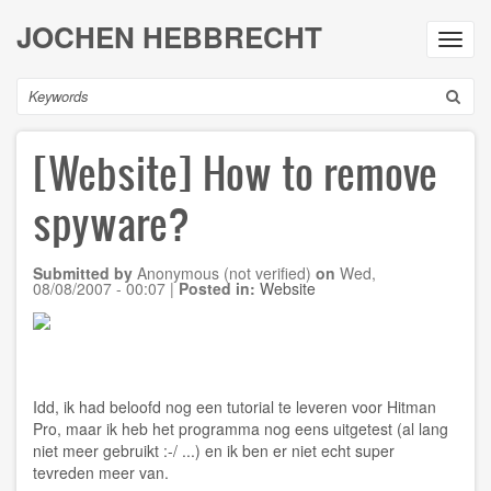
Skip
JOCHEN HEBBRECHT
to
Toggl
main
navig
content
Search
[Website] How to remove
spyware?
Submitted by
Anonymous (not verified)
on
Wed,
08/08/2007 - 00:07
|
Posted in:
Website
Idd, ik had beloofd nog een tutorial te leveren voor Hitman
Pro, maar ik heb het programma nog eens uitgetest (al lang
niet meer gebruikt :-/ ...) en ik ben er niet echt super
tevreden meer van.