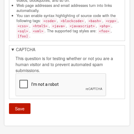
videos, blockquotes, and so on.
Web page addresses and email addresses turn into links
automatically.
You can enable syntax highlighting of source code with the
following tags:
,
,
,
,
<code>
<blockcode>
<bash>
<cpp>
,
,
,
,
,
<css>
<html5>
<java>
<javascript>
<php>
,
. The supported tag styles are:
,
<sql>
<xml>
<foo>
.
[foo]
CAPTCHA
This question is for testing whether or not you are a
human visitor and to prevent automated spam
submissions.