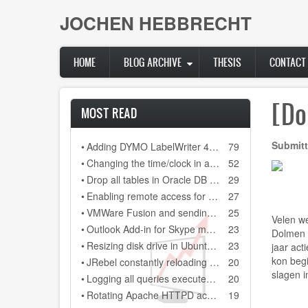
Skip
JOCHEN HEBBRECHT
to
main
content
HOME
BLOG ARCHIVE
THESIS
CONTACT
[Do
MOST READ
Submitt
•
Adding DYMO LabelWriter 400 as network printer on DYMO Label 8.3
79
•
Changing the time/clock in a Citroen C3 (2006)
52
•
Drop all tables in Oracle DB (scheme)
29
•
Enabling remote access for user "sa" in SQL Server Express 2008 R2
27
•
VMWare Fusion and sending a backslash to your Windows installation
25
Velen we
•
Outlook Add-in for Skype meeting always gets disabled after restarting Outlook 2013
23
Dolmen z
•
Resizing disk drive in Ubuntu guest system, running on a Virtual Box Windows host sytem
23
jaar act
kon begi
•
JRebel constantly reloading every class file and every configuration file in our Java project
20
slagen i
•
Logging all queries executed on MSSQL database
20
•
Rotating Apache HTTPD access.log and error.log on Windows
19