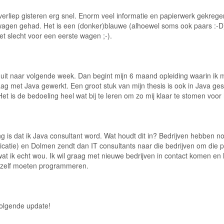
erliep gisteren erg snel. Enorm veel informatie en papierwerk gekrege
swagen gehad. Het is een (donker)blauwe (alhoewel soms ook paars :-
et slecht voor een eerste wagen ;-).
al uit naar volgende week. Dan begint mijn 6 maand opleiding waarin ik 
raag met Java gewerkt. Een groot stuk van mijn thesis is ook in Java ge
Het is de bedoeling heel wat bij te leren om zo mij klaar te stomen voor
g is dat ik Java consultant word. Wat houdt dit in? Bedrijven hebben 
catie) en Dolmen zendt dan IT consultants naar die bedrijven om die proj
 wat ik echt wou. Ik wil graag met nieuwe bedrijven in contact komen en
zelf moeten programmeren.
volgende update!