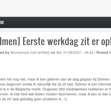
 ME
lmen] Eerste werkdag zit er op
ed by
Anonymous (not verified)
on
Sat, 01/09/2007 - 08:42
|
Posted i
ten het nog niet, maar ik ben gisteren aan de slag gegaan bij Dolmen. Ik
ou beginnen omdat ik natuurlijk die 2e zit had. Dolmen is een informa
ief is in de Belgische markt. Ongeveer 850 medewerkers realiseren er h
nnen. Ik heb heel wat testen moeten doornemen, maar ik ben er dan t
n 2e zit! (wat gelukkig geen probleem is :-))