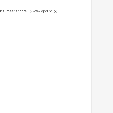
 pics, maar anders =>
www.opel.be
;-)