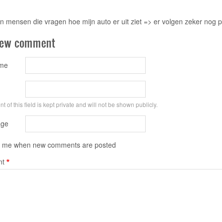
ijn mensen die vragen hoe mijn auto er uit ziet => er volgen zeker nog
new comment
ame
t of this field is kept private and will not be shown publicly.
ge
y me when new comments are posted
t