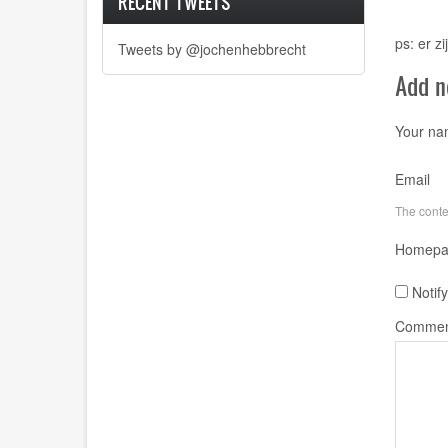
RECENT TWEETS
ps: er z
Tweets by @jochenhebbrecht
Add 
Your n
Email
The conten
Homepa
Notif
Commen