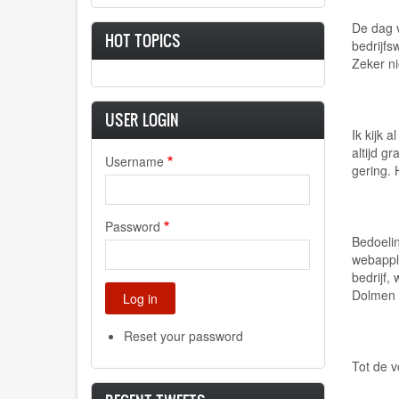
De dag v
HOT TOPICS
bedrijf
Zeker ni
USER LOGIN
Ik kijk 
altijd g
Username
gering. 
Password
Bedoelin
webappli
bedrijf,
Dolmen 
Reset your password
Tot de 