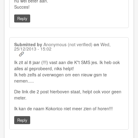
nu wel beter aan.
Succes!
Reply
Submitted by
Anonymous (not verified)
on
Wed,
25/12/2013 - 15:02
Ik zit al 8 jaar (!!!) vast aan die K*t SMS jes. Ik heb ook
alles al geprobeerd, niks helpt!
Ik heb zelfs al overwogen om een nieuw gsm te
nemen.....
Die link die 2 post hierboven staat, helpt ook voor geen
meter.
Ik kan de naam Kokorico niet meer zien of horen!!!
Reply