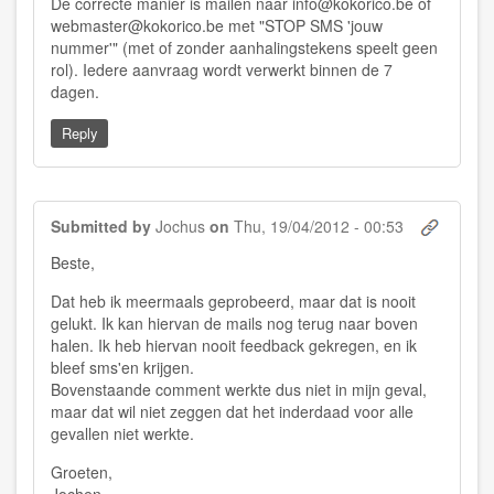
De correcte manier is mailen naar
info@kokorico.be
of
webmaster@kokorico.be
met "STOP SMS 'jouw
nummer'" (met of zonder aanhalingstekens speelt geen
rol). Iedere aanvraag wordt verwerkt binnen de 7
dagen.
Reply
Submitted by
Jochus
on
Thu, 19/04/2012 - 00:53
Beste,
Dat heb ik meermaals geprobeerd, maar dat is nooit
gelukt. Ik kan hiervan de mails nog terug naar boven
halen. Ik heb hiervan nooit feedback gekregen, en ik
bleef sms'en krijgen.
Bovenstaande comment werkte dus niet in mijn geval,
maar dat wil niet zeggen dat het inderdaad voor alle
gevallen niet werkte.
Groeten,