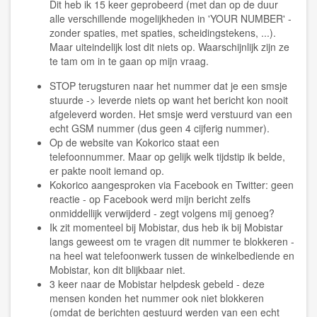
Dit heb ik 15 keer geprobeerd (met dan op de duur
alle verschillende mogelijkheden in 'YOUR NUMBER' -
zonder spaties, met spaties, scheidingstekens, ...).
Maar uiteindelijk lost dit niets op. Waarschijnlijk zijn ze
te tam om in te gaan op mijn vraag.
STOP terugsturen naar het nummer dat je een smsje
stuurde -> leverde niets op want het bericht kon nooit
afgeleverd worden. Het smsje werd verstuurd van een
echt GSM nummer (dus geen 4 cijferig nummer).
Op de website van Kokorico staat een
telefoonnummer. Maar op gelijk welk tijdstip ik belde,
er pakte nooit iemand op.
Kokorico aangesproken via Facebook en Twitter: geen
reactie - op Facebook werd mijn bericht zelfs
onmiddellijk verwijderd - zegt volgens mij genoeg?
Ik zit momenteel bij Mobistar, dus heb ik bij Mobistar
langs geweest om te vragen dit nummer te blokkeren -
na heel wat telefoonwerk tussen de winkelbediende en
Mobistar, kon dit blijkbaar niet.
3 keer naar de Mobistar helpdesk gebeld - deze
mensen konden het nummer ook niet blokkeren
(omdat de berichten gestuurd werden van een echt