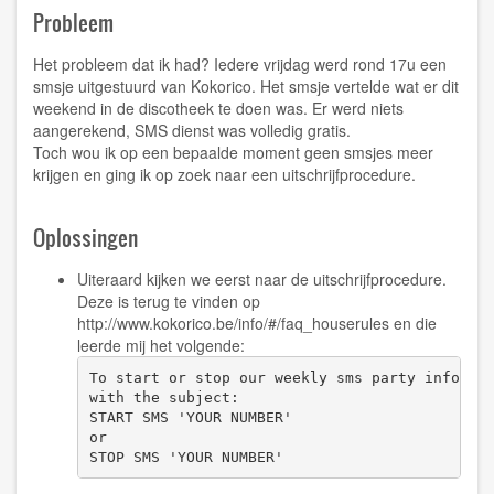
Probleem
Het probleem dat ik had? Iedere vrijdag werd rond 17u een
smsje uitgestuurd van Kokorico. Het smsje vertelde wat er dit
weekend in de discotheek te doen was. Er werd niets
aangerekend, SMS dienst was volledig gratis.
Toch wou ik op een bepaalde moment geen smsjes meer
krijgen en ging ik op zoek naar een uitschrijfprocedure.
Oplossingen
Uiteraard kijken we eerst naar de uitschrijfprocedure.
Deze is terug te vinden op
http://www.kokorico.be/info/#/faq_houserules
en die
leerde mij het volgende:
To start or stop our weekly sms party info, pl
with the subject:

START SMS 'YOUR NUMBER'

or

STOP SMS 'YOUR NUMBER'