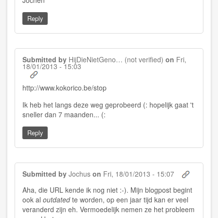
Jochen
Reply
Submitted by
HijDieNietGeno… (not verified)
on
Fri,
18/01/2013 - 15:03
http://www.kokorico.be/stop
Ik heb het langs deze weg geprobeerd (: hopelijk gaat 't
sneller dan 7 maanden... (:
Reply
Submitted by
Jochus
on
Fri, 18/01/2013 - 15:07
Aha, die URL kende ik nog niet :-). Mijn blogpost begint
ook al
outdated
te worden, op een jaar tijd kan er veel
veranderd zijn eh. Vermoedelijk nemen ze het probleem