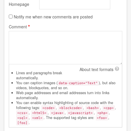
Homepage
Notify me when new comments are posted
Comment
About text formats
Lines and paragraphs break
automatically.
You can caption images (
), but also
data-caption="Text"
videos, blockquotes, and so on.
Web page addresses and email addresses turn into links
automatically.
You can enable syntax highlighting of source code with the
following tags:
,
,
,
,
<code>
<blockcode>
<bash>
<cpp>
,
,
,
,
,
<css>
<html5>
<java>
<javascript>
<php>
,
. The supported tag styles are:
,
<sql>
<xml>
<foo>
.
[foo]