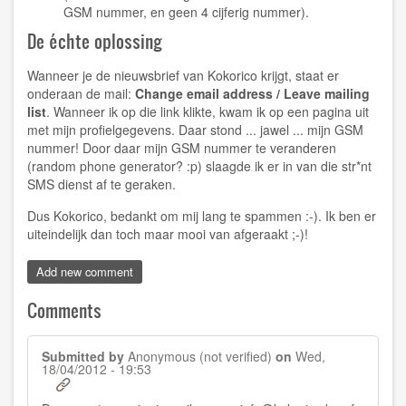
GSM nummer, en geen 4 cijferig nummer).
De échte oplossing
Wanneer je de nieuwsbrief van Kokorico krijgt, staat er
onderaan de mail:
Change email address / Leave mailing
list
. Wanneer ik op die link klikte, kwam ik op een pagina uit
met mijn profielgegevens. Daar stond ... jawel ... mijn GSM
nummer! Door daar mijn GSM nummer te veranderen
(random phone generator? :p) slaagde ik er in van die str*nt
SMS dienst af te geraken.
Dus Kokorico, bedankt om mij lang te spammen :-). Ik ben er
uiteindelijk dan toch maar mooi van afgeraakt ;-)!
Add new comment
Comments
Submitted by
Anonymous (not verified)
on
Wed,
18/04/2012 - 19:53