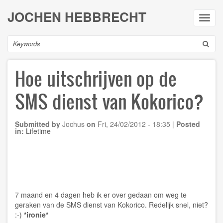
Skip
JOCHEN HEBBRECHT
to
Toggl
main
navig
content
Search
Hoe uitschrijven op de
SMS dienst van Kokorico?
Submitted by
Jochus
on
Fri, 24/02/2012 - 18:35
|
Posted
in:
Lifetime
7 maand en 4 dagen heb ik er over gedaan om weg te
geraken van de SMS dienst van Kokorico. Redelijk snel, niet?
:-)
*ironie*