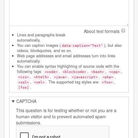
About text formats
Lines and paragraphs break
automatically.
You can caption images (
), but also
data-caption="Text"
videos, blockquotes, and so on.
Web page addresses and email addresses turn into links
automatically.
You can enable syntax highlighting of source code with the
following tags:
,
,
,
,
<code>
<blockcode>
<bash>
<cpp>
,
,
,
,
,
<css>
<html5>
<java>
<javascript>
<php>
,
. The supported tag styles are:
,
<sql>
<xml>
<foo>
.
[foo]
CAPTCHA
This question is for testing whether or not you are a
human visitor and to prevent automated spam
submissions.