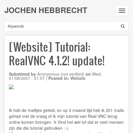
Skip
JOCHEN HEBBRECHT
to
Toggl
main
navig
content
Search
[Website] Tutorial:
RealVNC 4.1.2! update!
Submitted by
Anonymous (not verified)
on
Wed,
01/08/2007 - 21:07
|
Posted in:
Website
Ik heb de mailtjes geteld, en op 3 maand tijd heb ik 201 mails
gehad met de vraag of ik mijn tutorial van Real VNC terug
online komen brengen. 'k Vind het wel tof dat er veel mensen
zijn die die tutorial gebruiken :-).