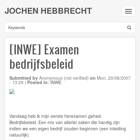
Skip
JOCHEN HEBBRECHT
to
Toggl
main
navig
content
Search
[INWE] Examen
bedrijfsbeleid
Submitted by
Anonymous (not verified)
on
Mon, 20/08/2007
- 13:29
|
Posted in:
INWE
Vandaag heb ik mijn eerste herexamen gehad:
Bedrijfsbeleid. Een mix van allerlei zaken die handig zijn
indien we een eigen bedrijf zouden beginnen (een inleiding
natuurlijk).