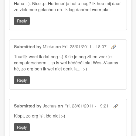
Haha :-). Nice :p. Herinner je het u nog? Ik heb mij daar
zo ziek mee gelachen eh. Ik lag daarnet weer plat.
Reply
Submitted by
Mieke
on
Fri, 28/01/2011 - 18:07
In
Tuurlijk weet ik dat nog :-) Kzie je nog zitten voor je
reply
computerscherm... :p is wel hééééél plat West-Vlaams
to
by
hé, zo erg ben ik wel niet denk ik.... :-)
Jochus
Reply
Submitted by
Jochus
on
Fri, 28/01/2011 - 19:21
In
Klopt, zo erg is't idd niet :-)
reply
to
Reply
by
Mieke