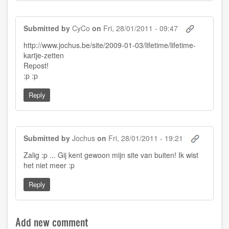
Submitted by
CyCo
on
Fri, 28/01/2011 - 09:47
http://www.jochus.be/site/2009-01-03/lifetime/lifetime-
kartje-zetten
Repost!
:p :p
Reply
Submitted by
Jochus
on
Fri, 28/01/2011 - 19:21
In
Zalig :p ... Gij kent gewoon mijn site van buiten! Ik wist
reply
het niet meer :p
to
by
CyCo
Reply
Add new comment