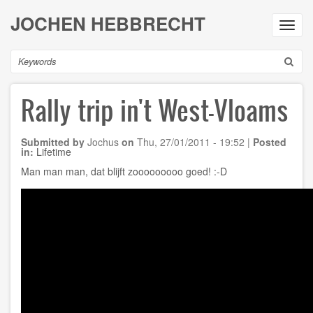
Skip
JOCHEN HEBBRECHT
to
Toggl
main
navig
content
Search
Rally trip in't West-Vloams
Submitted by
Jochus
on
Thu, 27/01/2011 - 19:52
|
Posted
in:
Lifetime
Man man man, dat blijft zooooooooo goed! :-D